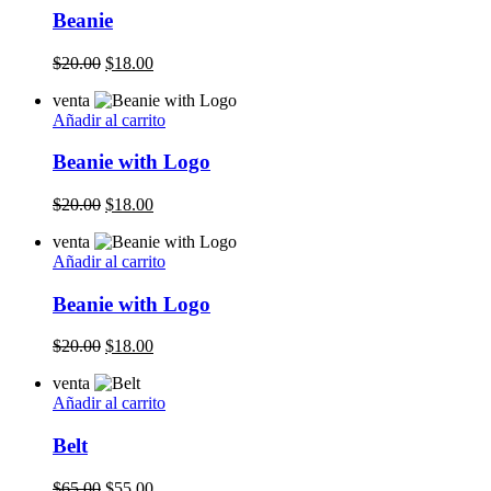
Beanie
Original
Current
$
20.00
$
18.00
price
price
venta
was:
is:
Añadir al carrito
$20.00.
$18.00.
Beanie with Logo
Original
Current
$
20.00
$
18.00
price
price
venta
was:
is:
Añadir al carrito
$20.00.
$18.00.
Beanie with Logo
Original
Current
$
20.00
$
18.00
price
price
venta
was:
is:
Añadir al carrito
$20.00.
$18.00.
Belt
Original
Current
$
65.00
$
55.00