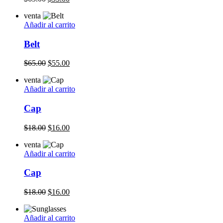
price
price
venta
was:
is:
Añadir al carrito
$65.00.
$55.00.
Belt
Original
Current
$
65.00
$
55.00
price
price
venta
was:
is:
Añadir al carrito
$65.00.
$55.00.
Cap
Original
Current
$
18.00
$
16.00
price
price
venta
was:
is:
Añadir al carrito
$18.00.
$16.00.
Cap
Original
Current
$
18.00
$
16.00
price
price
was:
is:
Añadir al carrito
$18.00.
$16.00.