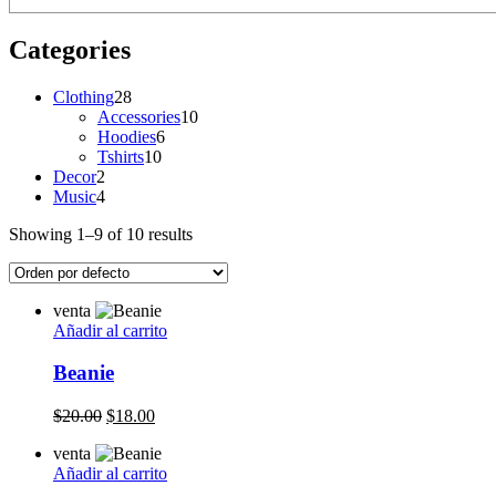
Categories
28
Clothing
28
productos
10
Accessories
10
6
productos
Hoodies
6
10
productos
Tshirts
10
2
productos
Decor
2
productos
4
Music
4
productos
Showing 1–9 of 10 results
venta
Añadir al carrito
Beanie
Original
Current
$
20.00
$
18.00
price
price
venta
was:
is:
Añadir al carrito
$20.00.
$18.00.