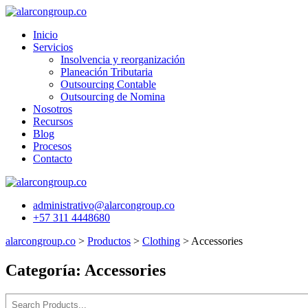
Saltar
al
Inicio
contenido
Servicios
Insolvencia y reorganización
Planeación Tributaria
Outsourcing Contable
Outsourcing de Nomina
Nosotros
Recursos
Blog
Procesos
Contacto
administrativo@alarcongroup.co
+57 311 4448680
alarcongroup.co
>
Productos
>
Clothing
>
Accessories
Categoría:
Accessories
Buscar